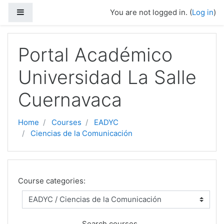
Side panel
You are not logged in. (
Log in
)
Skip to main content
Portal Académico
Universidad La Salle
Cuernavaca
Home
Courses
EADYC
Ciencias de la Comunicación
Course categories:
Search courses