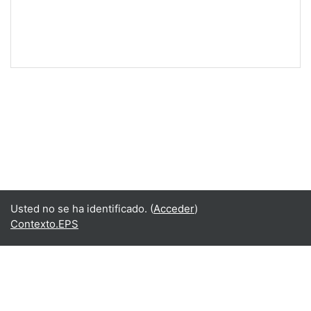
Usted no se ha identificado. (
Acceder
)
Contexto.EPS
Español - Internacional ‎(es)‎
English ‎(en)‎
Español - Internacional ‎(es)‎
Resumen de conservación de datos