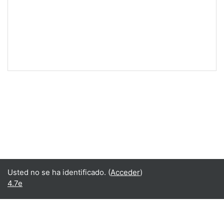
Usted no se ha identificado. (
Acceder
)
4.7e
Español - Internacional ‎(es)‎
English ‎(en)‎