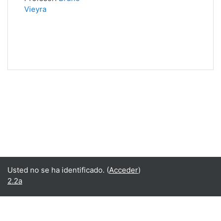
Vieyra
Usted no se ha identificado. (
Acceder
)
2.2a
Español - Internacional ‎(es)‎
English ‎(en)‎