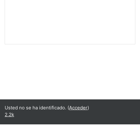
Usted no se ha identificado. (
Acceder
)
2.2k
Español - Internacional ‎(es)‎
English ‎(en)‎