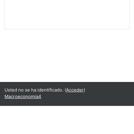
Usted no se ha identificado. (
Acceder
)
Macroeconomia4
Español - Internacional ‎(es)‎
English ‎(en)‎
Español - Internacional ‎(es)‎
Resumen de conservación de datos