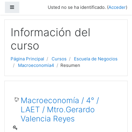
Panel lateral
Usted no se ha identificado. (
Acceder
)
Salta al contenido principal
Información del
curso
Página Principal
Cursos
Escuela de Negocios
Macroeconomia4
Resumen
Macroeconomía / 4° /
LAET / Mtro.Gerardo
Valencia Reyes