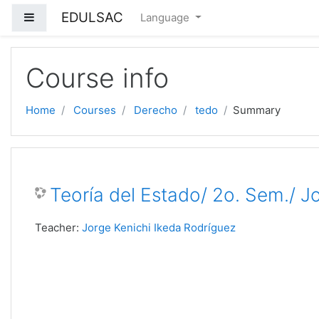
EDULSAC
Side panel
Language
Skip to main content
Course info
Home
Courses
Derecho
tedo
Summary
Teoría del Estado/ 2o. Sem./ J
Teacher:
Jorge Kenichi Ikeda Rodríguez