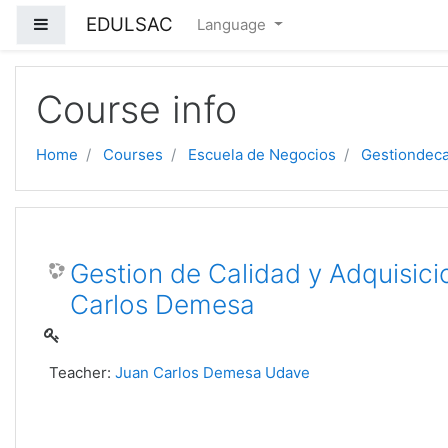
EDULSAC
Side panel
Language
Skip to main content
Course info
Home
Courses
Escuela de Negocios
Gestiondeca
Gestion de Calidad y Adquisici
Carlos Demesa
Teacher:
Juan Carlos Demesa Udave