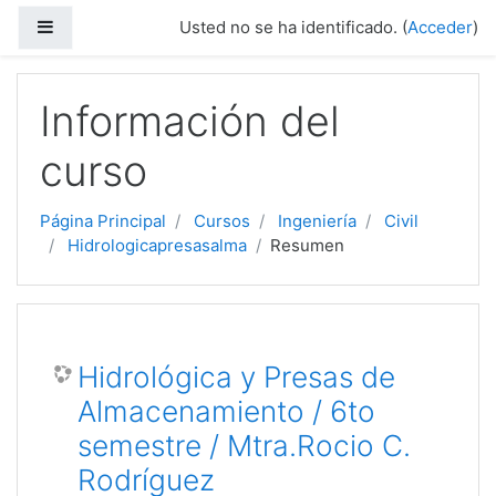
Panel lateral
Usted no se ha identificado. (
Acceder
)
Salta al contenido principal
Información del
curso
Página Principal
Cursos
Ingeniería
Civil
Hidrologicapresasalma
Resumen
Hidrológica y Presas de
Almacenamiento / 6to
semestre / Mtra.Rocio C.
Rodríguez