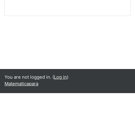
You are not logged in. (
Log in
)
Matematicapara
English ‎(en)‎
English ‎(en)‎
Español - Internacional ‎(es)‎
Data retention summary
Get the mobile app
Switch to the standard theme