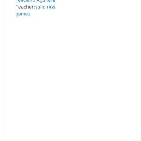
Teacher:
julio rios
gomez