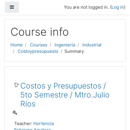
Side panel
You are not logged in. (
Log in
)
Skip to main content
Course info
Home
Courses
Ingeniería
Industrial
Costoypresupuesto
Summary
Costos y Presupuestos /
5to Semestre / Mtro.Julio
Rios
Teacher:
Hortencia
Feliciano Aguilera