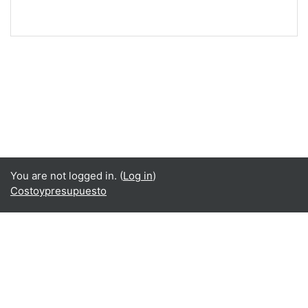
You are not logged in. (
Log in
)
Costoypresupuesto
Language
English ‎(en)‎
Español - Internacional ‎(es)‎
Data retention summary
Get the mobile app
Switch to the standard theme