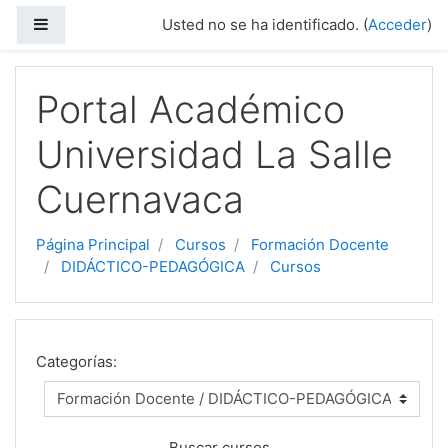
Panel lateral
Usted no se ha identificado. (
Acceder
)
Salta al contenido principal
Portal Académico
Universidad La Salle
Cuernavaca
Página Principal
Cursos
Formación Docente
DIDÁCTICO-PEDAGÓGICA
Cursos
Categorías:
Buscar cursos