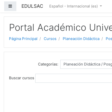
EDULSAC
Panel lateral
Español - Internacional ‎(es)‎
Salta al contenido principal
Portal Académico Unive
Página Principal
Cursos
Planeación Didáctica
Po
Categorías:
Buscar cursos