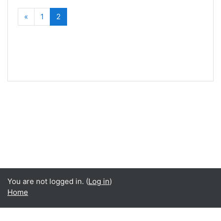
Previous
(current)
«
1
2
You are not logged in. (
Log in
)
Home
Language